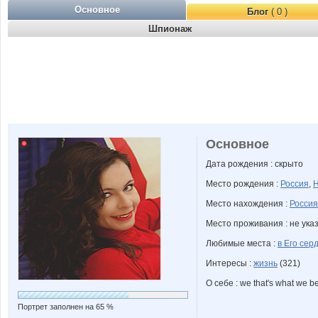
Основное
Блог
( 0 )
Шпионаж
Основное
Дата рождения : скрыто
Место рождения :
Россия
,
Н
Место нахождения :
Россия
Место проживания : не ука
Любимые места :
в Его сер
Интересы :
жизнь
(321)
О себе : we that's what we b
Портрет заполнен на 65 %