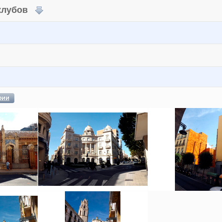
 клубов
фии