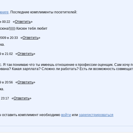
книге
. Последние комплименты посетителей:
«
Ответить
»
в 00:22
сюна!))))) Кисюн тебя любит
«
Ответить
»
2009 в 20:33
ка.
«
Ответить
»
9 в 21:02
ос. Я так понимаю что ты имеешь отношение к профессии оценщик. Сам хочу п
вана? Какая зарплата? Сложно ли работать? Есть ли возможность совмещать
«
Ответить
»
9 в 20:56
ка.
«
Ответить
»
 23:17
ы оставить комплимент необходимо
войти
или
зарегистрироваться