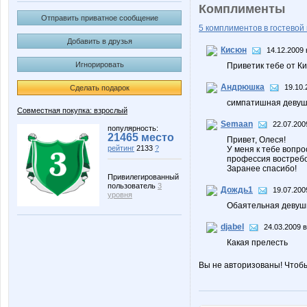
Комплименты
Отправить приватное сообщение
5 комплиментов в гостевой 
Добавить в друзья
Кисюн
14.12.2009 
Игнорировать
Приветик тебе от Ки
Андрюшка
19.10.
Сделать подарок
симпатишная девуш
Совместная покупка: взрослый
Semaan
22.07.200
популярность:
21465 место
Привет, Олеся!
рейтинг
2133
?
У меня к тебе вопр
профессия востребо
Заранее спасибо!
Привилегированный
пользователь
3
Дождь1
19.07.200
уровня
Обаятельная девуш
djabel
24.03.2009 в
Какая прелесть
Вы не авторизованы! Чтоб