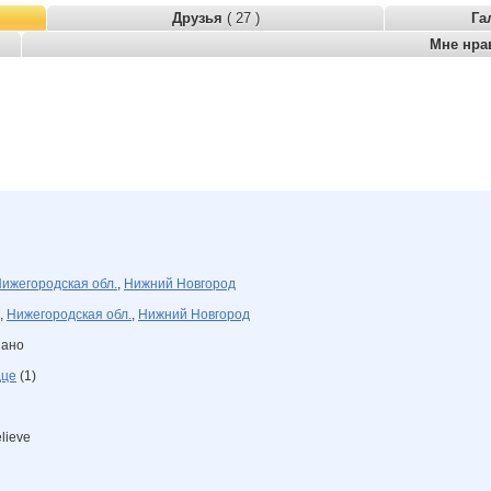
Друзья
( 27 )
Га
Мне нра
ижегородская обл.
,
Нижний Новгород
,
Нижегородская обл.
,
Нижний Новгород
зано
дце
(1)
elieve