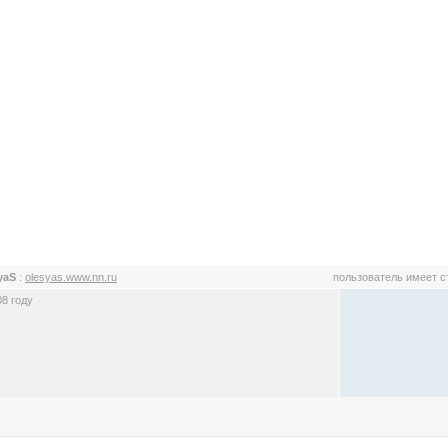
yaS
:
olesyas.www.nn.ru
пользователь имеет 
8 году