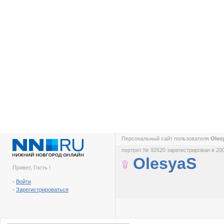
Персональный сайт пользователя
Oles
портрет № 92620 зарегистрирован в 200
OlesyaS
Привет, Гость !
-
Войти
-
Зарегистрироваться